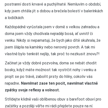
postranní dosti krvavé a puchýřnaté. Nemluvím o období,
kdy jsem chtěla jít s dobou a brečela bolestí v balerínkách
a lodičkách.
Každopádně vyrůstala jsem v domě s velkou zahradou a
doma jsem vždy chodívala nejraději bosá, ať uvnitř či
venku. Nikdy si nepamatuji, že bych jako dítě skuhrala, že
jsem šlápla na kamínky nebo nerovný povrch. A tak mi
vlastně bylo tenkrát nejlíp, tak proč to nezkusit znovu?!
Začínat je vždy dobré pozvolna, doma se nebát chodit
bosky, když máte možnost tak vystrčit nohy i venku a
projít se po trávě, zabořit prsty do hlíny, cokoliv vás
napadne
. Navnímat zase ten pocit, navnímat vlastně
zpátky svoje reflexy a volnost.
Střídejte klidně vaši oblíbenou obuv s barefoot obuví pro
začátky a později věřte mi rádi přejdete pouze na ní.