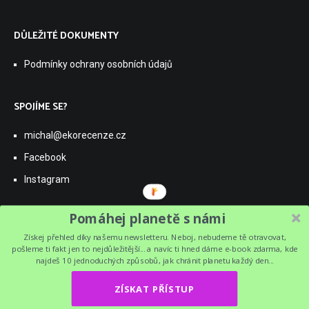
DŮLEŽITÉ DOKUMENTY
Podmínky ochrany osobních údajů
SPOJÍME SE?
michal@ekorecenze.cz
Facebook
Instagram
Pomáhej planetě s námi
Získej přehled díky našemu newsletteru. Neboj, nebudeme tě otravovat,
pošleme ti fakt jen to nejdůležitější... a navíc ti hned dáme e-book zdarma, kde
najdeš 10 jednoduchých způsobů, jak chránit planetu každý den...
Copyright © 2026
Ekorecenze
. All rights reserved. Theme:
ZÍSKAT PŘÍSTUP
Cenote
by ThemeGrill. Powered by
WordPress
.