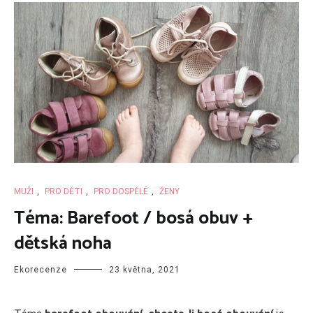
MUŽI
,
PRO DĚTI
,
PRO DOSPĚLÉ
,
ŽENY
Téma: Barefoot / bosá obuv +
dětská noha
Ekorecenze
23 května, 2021