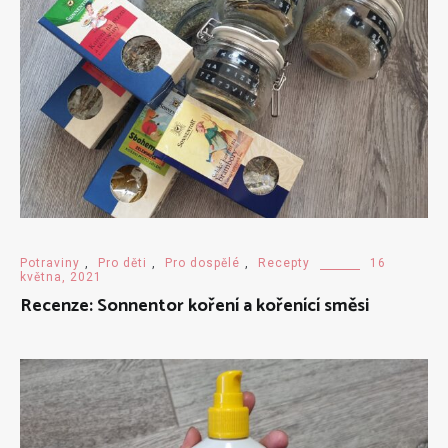
Potraviny
,
Pro děti
,
Pro dospělé
,
Recepty
16
května, 2021
Recenze: Sonnentor koření a kořenící směsi