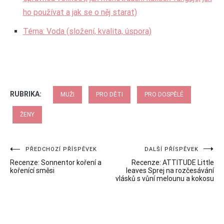
ho používat a jak se o něj starat)
Téma: Voda (složení, kvalita, úspora)
RUBRIKA:
MUŽI
PRO DĚTI
PRO DOSPĚLÉ
ŽENY
Navigace
PŘEDCHOZÍ PŘÍSPĚVEK
DALŠÍ PŘÍSPĚVEK
Recenze: Sonnentor koření a
Recenze: ATTITUDE Little
pro
kořenící směsi
leaves Sprej na rozčesávání
vlásků s vůní melounu a kokosu
příspěvek