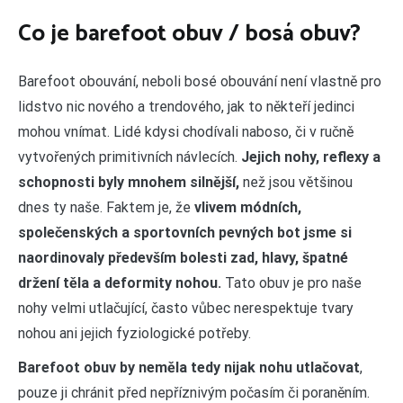
Co je barefoot obuv / bosá obuv?
Barefoot obouvání, neboli bosé obouvání není vlastně pro
lidstvo nic nového a trendového, jak to někteří jedinci
mohou vnímat. Lidé kdysi chodívali naboso, či v ručně
vytvořených primitivních návlecích.
Jejich nohy, reflexy a
schopnosti byly mnohem silnější,
než jsou většinou
dnes ty naše. Faktem je, že
vlivem módních,
společenských a sportovních pevných bot jsme si
naordinovaly především bolesti zad, hlavy, špatné
držení těla a deformity nohou.
Tato obuv je pro naše
nohy velmi utlačující, často vůbec nerespektuje tvary
nohou ani jejich fyziologické potřeby.
Barefoot obuv by neměla tedy nijak nohu utlačovat
,
pouze ji chránit před nepříznivým počasím či poraněním.