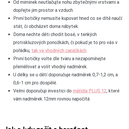
Od miminek neutlačujte nohu zbytečnými vrstvami a
dopřejte jim prostor a vzduch.
První botičky nemusíte kupovat hned co se dítě naučí
stát, či obcházet doma nábytek.
Doma nechte děti chodit bosé, v tenkých
protiskluzových ponožkách, či pokud je to pro vás v
pořádku,
tak ve vhodných capáčkách
.
První botičky volte dle tvaru a nezapomínejte
přeměřovat a volit vhodný nadměrek.
U délky se u dětí doporučuje nadměrek 0,7-1,2 cm, a
0,6-1 cm pro dospělé.
Velmi doporučuji investici do
měřidla PLUS 12
, které
vám nadměrek 12mm rovnou napočítá.