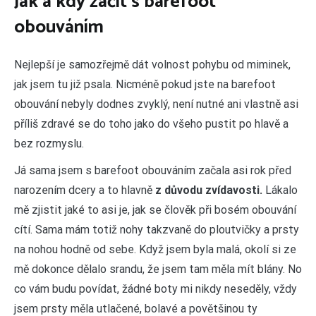
Jak a kdy začít s barefoot
obouváním
Nejlepší je samozřejmě dát volnost pohybu od miminek,
jak jsem tu již psala. Nicméně pokud jste na barefoot
obouvání nebyly dodnes zvyklý, není nutné ani vlastně asi
příliš zdravé se do toho jako do všeho pustit po hlavě a
bez rozmyslu.
Já sama jsem s barefoot obouváním začala asi rok před
narozením dcery a to hlavně
z důvodu zvídavosti.
Lákalo
mě zjistit jaké to asi je, jak se člověk při bosém obouvání
cítí. Sama mám totiž nohy takzvaně do ploutvičky a prsty
na nohou hodně od sebe. Když jsem byla malá, okolí si ze
mě dokonce dělalo srandu, že jsem tam měla mít blány. No
co vám budu povídat, žádné boty mi nikdy neseděly, vždy
jsem prsty měla utlačené, bolavé a povětšinou ty