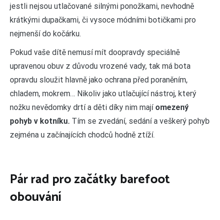
jestli nejsou utlačované silnými ponožkami, nevhodně
krátkými dupačkami, či vysoce módními botičkami pro
nejmenší do kočárku.
Pokud vaše dítě nemusí mít doopravdy speciálně
upravenou obuv z důvodu vrozené vady, tak má bota
opravdu sloužit hlavně jako ochrana před poraněním,
chladem, mokrem… Nikoliv jako utlačující nástroj, který
nožku nevědomky drtí a děti díky nim mají
omezený
pohyb v kotníku.
Tím se zvedání, sedání a veškerý pohyb
zejména u začínajících chodců hodně ztíží.
Pár rad pro začátky barefoot
obouvání