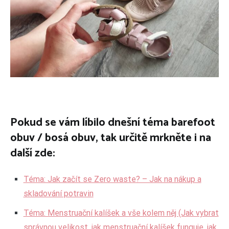
Pokud se vám líbilo dnešní téma barefoot
obuv / bosá obuv, tak určitě mrkněte i na
další zde:
Téma: Jak začít se Zero waste? – Jak na nákup a
skladování potravin
Téma: Menstruační kalíšek a vše kolem něj (Jak vybrat
správnou velikost, jak menstruační kalíšek funguje, jak