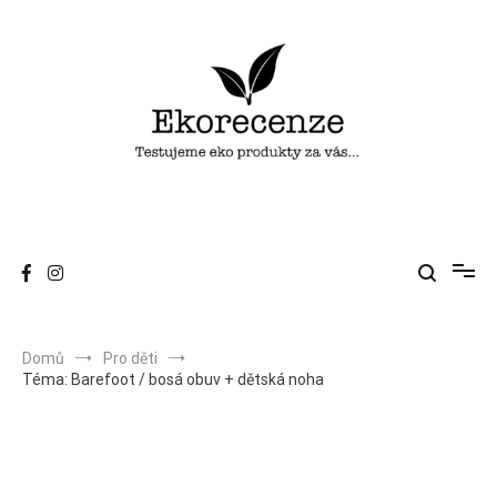
Přeskočit
na
obsah
Ekorecenze
Testujeme eko produkty za vás…
Domů
Pro děti
Téma: Barefoot / bosá obuv + dětská noha