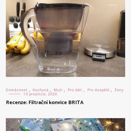
Domácnost
,
Kuchyně
,
Muži
,
Pro děti
,
Pro dospělé
,
Ženy
10 prosince, 2020
Recenze: Filtrační konvice BRITA