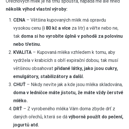
Ořechových mlék je na trhu spousta, napadá mě ale hned
několik výhod vlastní výroby:
CENA
– Většina kupovaných mlék má opravdu
vysokou cenu (
i
80 kč a více
za litr) a věřte nebo ne,
tak
doma si ho vyrobíte úplně v pohodě za polovinu
nebo třetinu.
KVALITA
– Kupovaná mléka vzhledem k tomu, aby
vydržela v krabicích s obří expirační dobou, tak musí
většinou obsahovat
přidané látky, jako jsou cukry,
emulgátory, stabilizátory a další.
CHUŤ
– Nikdy nevíte jak a kde jsou mléka skladována,
doma v ledničce máte jistotu, že máte vždy čerstvé
mléko.
DRŤ
– Z vyrobeného mléka Vám doma zbyde drť z
daných ořechů, která se dá
výborně použít do pečení,
jogurtů atd.