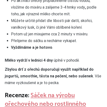
Po aktivaci ořechy propláchneme čistou vodou,
vložíme do mixéru a zalijeme 3-4 hrnky vody
,
podle
toho, jak výrazné mléko chcete mít.
Můžete určitě přidat dle libosti pár datlí, skořici,
vanilkový lusk, či jiné Vámi oblíbené koření.
Potom už jen mixujeme cca 2 minuty v mixéru.
Přelijeme do sáčku a necháme vykapat.
Vyždímáme a je hotovo
.
Mléko vydrží v lednici 4 dny
úplně v pohodě.
Zbylou drť z ořechů doporučuji využít například do
jogurtů, smoothie, těsta na pečení, nebo sušenek
. Vše
máme vyzkoušené a je to pecka.
Recenze:
Sáček na výrobu
ořechového nebo rostlinného