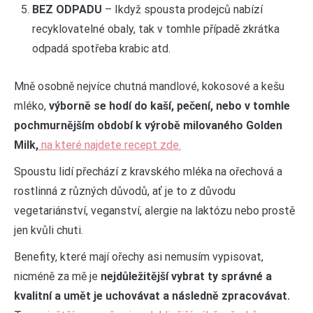
BEZ ODPADU
– Ikdyž spousta prodejců nabízí
recyklovatelné obaly, tak v tomhle případě zkrátka
odpadá spotřeba krabic atd.
Mně osobně nejvíce chutná mandlové, kokosové a kešu
mléko,
v
ýborně se hodí do kaší, pečení, nebo v tomhle
pochmurnějším období k výrobě milovaného Golden
Milk,
na které najdete recept zde.
Spoustu lidí přechází z kravského mléka na ořechová a
rostlinná z různých důvodů, ať je to z důvodu
vegetariánství, veganství, alergie na laktózu nebo prostě
jen kvůli chuti.
Benefity, které mají ořechy asi nemusím vypisovat,
nicméně za mě je
nejdůležitější vybrat ty správné a
kvalitní a umět je uchovávat a následně zpracovávat.