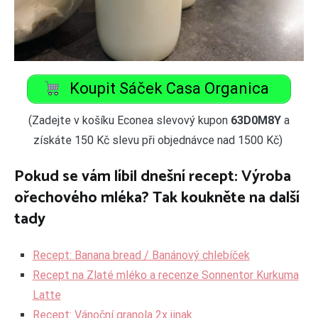
Koupit Sáček Casa Organica
(Zadejte v košíku Econea slevový kupon
63D0M8Y
a
získáte 150 Kč slevu při objednávce nad 1500 Kč)
Pokud se vám líbil dnešní recept: Výroba
ořechového mléka? Tak koukněte na další
tady
Recept: Banana bread / Banánový chlebíček
Recept na Zlaté mléko a recenze Sonnentor Kurkuma
Latte
Recept: Vánoční granola 2x jinak