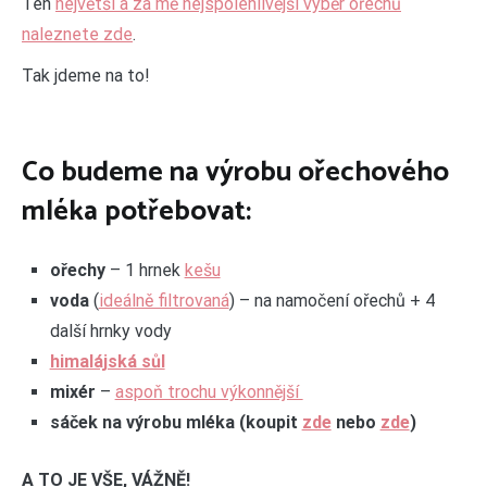
Ten
největší a za mě nejspolehlivější výběr ořechů
naleznete zde
.
Tak jdeme na to!
Co budeme na výrobu ořechového
mléka potřebovat:
ořechy
– 1 hrnek
kešu
voda
(
ideálně filtrovaná
) – na namočení ořechů + 4
další hrnky vody
himalájská sůl
mixér
–
aspoň trochu výkonnější
sáček na výrobu mléka (koupit
zde
nebo
zde
)
A TO JE VŠE, VÁŽNĚ!