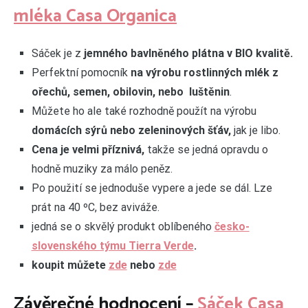
mléka Casa Organica
Sáček je z
jemného bavlněného plátna v BIO kvalitě.
Perfektní pomocník
na výrobu rostlinných mlék z
ořechů, semen, obilovin, nebo luštěnin
.
Můžete ho ale také rozhodně použít na výrobu
domácích sýrů nebo zeleninových šťáv,
jak je libo.
Cena je velmi příznivá,
takže se jedná opravdu o
hodně muziky za málo peněz.
Po použití se jednoduše vypere a jede se dál. Lze
prát na 40 ºC, bez aviváže.
jedná se o skvělý produkt oblíbeného
česko-
slovenského týmu Tierra Verde
.
koupit můžete
zde
nebo
zde
Závěrečné hodnocení –
Sáček Casa