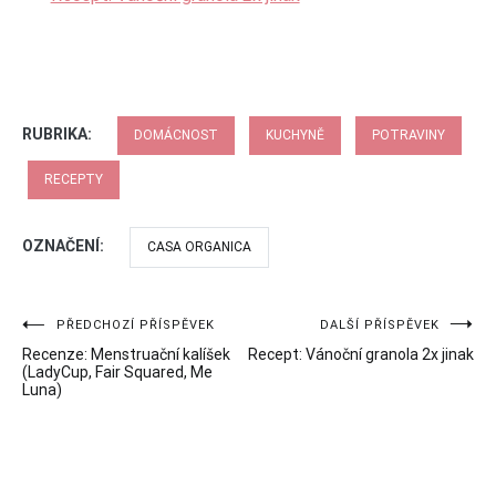
RUBRIKA:
DOMÁCNOST
KUCHYNĚ
POTRAVINY
RECEPTY
OZNAČENÍ:
CASA ORGANICA
Navigace
PŘEDCHOZÍ PŘÍSPĚVEK
DALŠÍ PŘÍSPĚVEK
Recenze: Menstruační kalíšek
Recept: Vánoční granola 2x jinak
pro
(LadyCup, Fair Squared, Me
Luna)
příspěvek