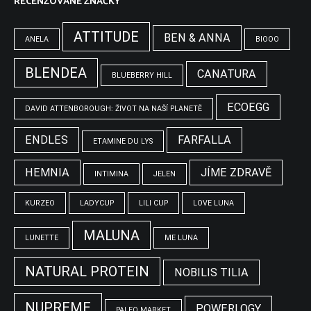
RECENZOVANÉ ZNAČKY
ATTITUDE
BEN & ANNA
ANELA
BIOOO
BLENDEA
CANATURA
BLUEBERRY HILL
ECOEGG
DAVID ATTENBOROUGH: ŽIVOT NA NAŠÍ PLANETĚ
ENDLES
FARFALLA
ETAMINE DU LYS
HEMNIA
JÍME ZDRAVĚ
INTIMINA
JELEN
KURZEO
LADYCUP
LILI CUP
LOVE LUNA
MALUNA
LUNETTE
ME LUNA
NATURAL PROTEIN
NOBILIS TILIA
NUPREME
POWERLOGY
PALEO MARKET