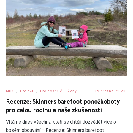
Muži
,
Pro děti
,
Pro dospělé
,
Ženy
19 března, 2023
Recenze: Skinners barefoot ponožkoboty
pro celou rodinu a naše zkušenosti
Vítáme dnes všechny, kteří se chtějí dozvědět více o
bosém obouvání – Recenze: Skinners barefoot