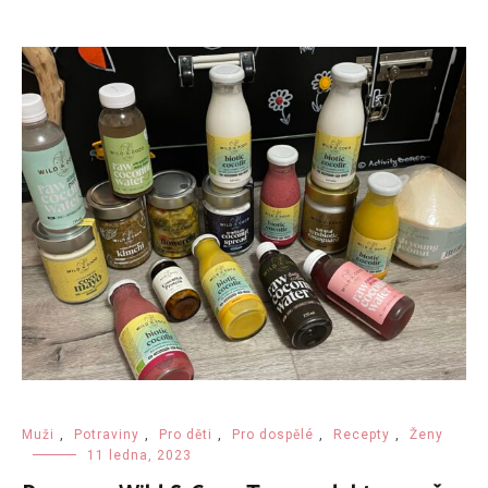
Muži
,
Potraviny
,
Pro děti
,
Pro dospělé
,
Recepty
,
Ženy
11 ledna, 2023