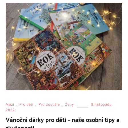
Muži
,
Pro děti
,
Pro dospělé
,
Ženy
8 listopadu,
2022
Vánoční dárky pro děti – naše osobní tipy a