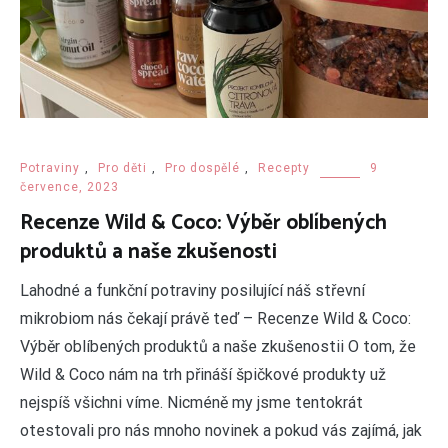
Potraviny
,
Pro děti
,
Pro dospělé
,
Recepty
9
července, 2023
Recenze Wild & Coco: Výběr oblíbených
produktů a naše zkušenosti
Lahodné a funkční potraviny posilující náš střevní
mikrobiom nás čekají právě teď – Recenze Wild & Coco:
Výběr oblíbených produktů a naše zkušenostii O tom, že
Wild & Coco nám na trh přináší špičkové produkty už
nejspíš všichni víme. Nicméně my jsme tentokrát
otestovali pro nás mnoho novinek a pokud vás zajímá, jak