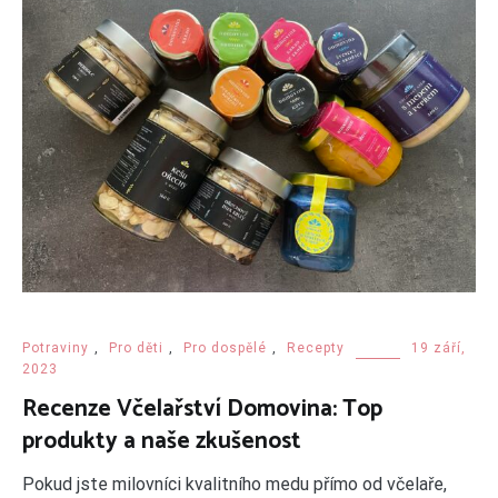
Potraviny
,
Pro děti
,
Pro dospělé
,
Recepty
19 září,
2023
Recenze Včelařství Domovina: Top
produkty a naše zkušenost
Pokud jste milovníci kvalitního medu přímo od včelaře,