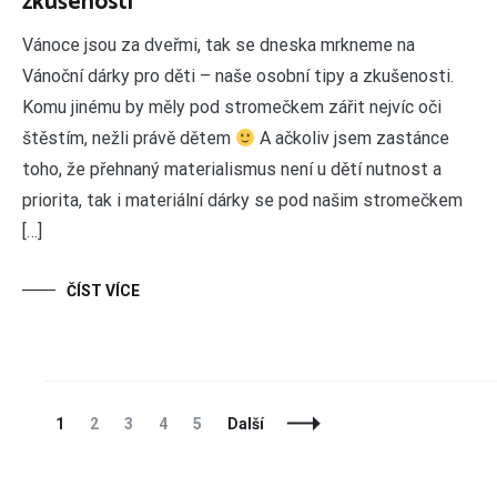
zkušenosti
Vánoce jsou za dveřmi, tak se dneska mrkneme na
Vánoční dárky pro děti – naše osobní tipy a zkušenosti.
Komu jinému by měly pod stromečkem zářit nejvíc oči
štěstím, nežli právě dětem
A ačkoliv jsem zastánce
toho, že přehnaný materialismus není u dětí nutnost a
priorita, tak i materiální dárky se pod našim stromečkem
[…]
ČÍST VÍCE
Navigace
Stránka
Stránka
Stránka
Stránka
Stránka
1
2
3
4
5
Další
příspěvků