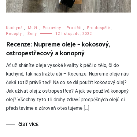
Kuchyně
,
Muži
,
Potraviny
,
Pro děti
,
Pro dospělé
,
Recepty
,
Ženy
12 listopadu, 2022
Recenze: Nupreme oleje – kokosový,
ostropestřecový a konopný
Ať už sháníte oleje vysoké kvality k péči o tělo, či do
kuchyně, tak nastražte uši – Recenze: Nupreme oleje nás
čeká totiž právě teď! Na co se dá použít kokosový olej?
Jak užívat olej z ostropestřce? A jak se používá konopný
olej? Všechny tyto tři druhy zdraví prospěšných olejů si
představíme a zároveň otestujeme […]
ČÍST VÍCE