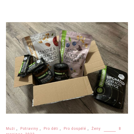
Muži
,
Potraviny
,
Pro děti
,
Pro dospělé
,
Ženy
8