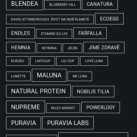
BLENDEA
CANATURA
BLUEBERRY HILL
ECOEGG
DAVID ATTENBOROUGH: ŽIVOT NA NAŠÍ PLANETĚ
ENDLES
FARFALLA
ETAMINE DU LYS
HEMNIA
JÍME ZDRAVĚ
INTIMINA
JELEN
KURZEO
LADYCUP
LILI CUP
LOVE LUNA
MALUNA
LUNETTE
ME LUNA
NATURAL PROTEIN
NOBILIS TILIA
NUPREME
POWERLOGY
PALEO MARKET
PURAVIA
PURAVIA LABS