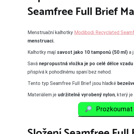
Seamfree Full Brief Ma
Menstruační kalhotky
Modibodi Recyclated Seamfr
menstruaci.
Kalhotky mají
savost jako 10 tamponů (50 ml)
a j
Savá
nepropustná vložka je po celé délce vzadu
přispívá k pohodlnému spaní bez nehod.
Tento typ Seamfree Full Brief jsou hladké
bezešvé
Materiálem je
udržitelně vyrobený nylon
, který j
Prozkoumat 
Složení Seamfree Full