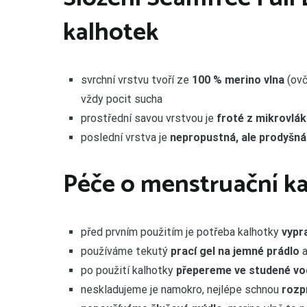
kalhotek
svrchní vrstvu tvoří ze
100 % merino vlna
(ovč
vždy pocit sucha
prostřední savou vrstvou je
froté z mikrovlá
poslední vrstva je
nepropustná, ale prodyšná
Péče o menstruační k
před prvním použitím je potřeba kalhotky
vypr
používáme tekutý
prací gel na jemné prádlo
a
po použití kalhotky
přepereme ve studené vo
neskladujeme je namokro, nejlépe schnou
rozp