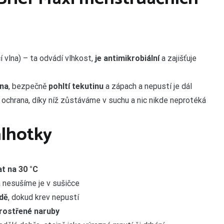
í vlna) – ta odvádí vlhkost,
je antimikrobiální
a zajišťuje
kna
, bezpečně
pohltí tekutinu
a zápach a nepustí je dál
ochrana, díky níž zůstáváme v suchu a nic nikde neprotéká
alhotky
at na 30 °C
 nesušíme je v sušičce
dě
, dokud krev nepustí
rostřené naruby