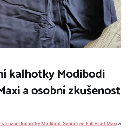
í kalhotky Modibodi
Maxi a osobní zkušenost
struační kalhotky Modibodi Seamfree Full Brief Maxi
a