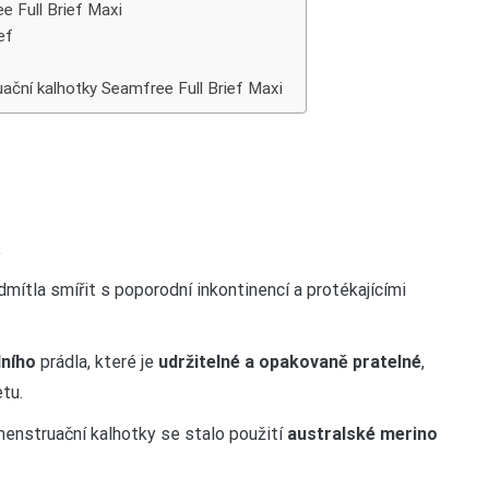
 Full Brief Maxi
ef
ční kalhotky Seamfree Full Brief Maxi
.
mítla smířit s poporodní inkontinencí a protékajícími
ního
prádla, které je
udržitelné a opakovaně pratelné
,
tu.
 menstruační kalhotky se stalo použití
australské merino