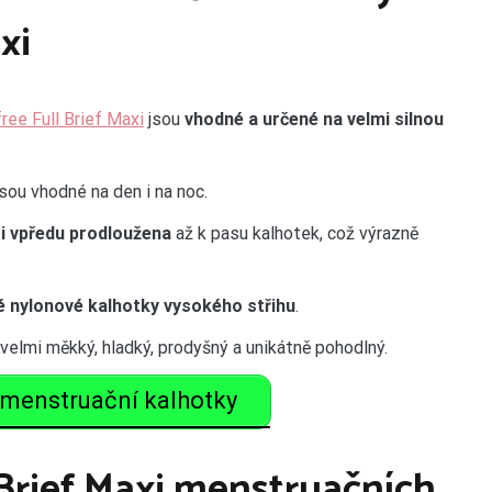
xi
ee Full Brief Maxi
jsou
vhodné a určené na velmi silnou
sou vhodné na den i na noc.
 i vpředu prodloužena
až k pasu kalhotek, což výrazně
 nylonové kalhotky vysokého střihu
.
e velmi měkký, hladký, prodyšný a unikátně pohodlný.
menstruační kalhotky
 Brief Maxi menstruačních