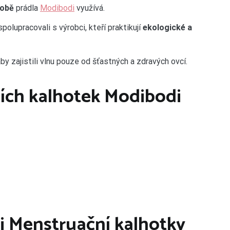
robě
prádla
Modibodi
využívá.
polupracovali s výrobci, kteří praktikují
ekologické a
aby zajistili vlnu pouze od šťastných a zdravých ovcí.
ích kalhotek Modibodi
i Menstruační kalhotky