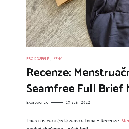
PRO DOSPĚLÉ
,
ŽENY
Recenze: Menstruačn
Seamfree Full Brief 
Ekorecenze
23 září, 2022
Dnes nás čeká čistě ženské téma –
Recenze:
Men
osobní zkušenost právě teď!