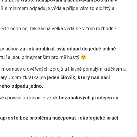
ň s minimem odpadu je věda a přijde vám to složitý a
ěřte nebo ne, tak žádná velká věda se v tom rozhodně
 zvládnou
za rok posbírat svůj odpad do jedné jediné
stují a jsou přinejmenším pro mě hustý
t informace u ověřených zdrojů a hlavně pomalým krůčkem a
ry. Jsem zkrátka jen
jeden člověk, který nad naší
ného odpadu jedno.
akupování potravin je vznik
bezobalových prodejen i u
aprosto bez problému načepovat i ekologické prací