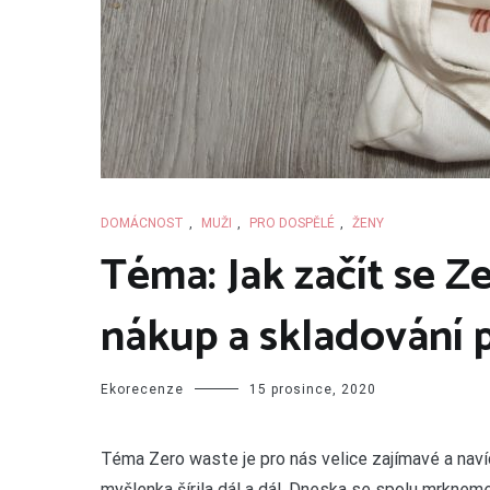
DOMÁCNOST
,
MUŽI
,
PRO DOSPĚLÉ
,
ŽENY
Téma: Jak začít se Z
nákup a skladování 
Ekorecenze
15 prosince, 2020
Téma Zero waste je pro nás velice zajímavé a naví
myšlenka šírila dál a dál.
Dneska se spolu mrknem