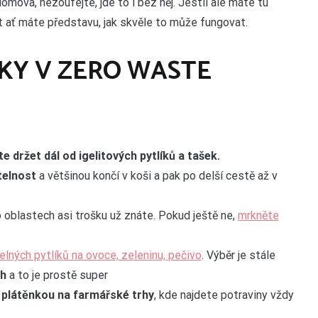
ova, nezoufejte, jde to i bez něj. Jestli ale máte tu
 ať máte představu, jak skvěle to může fungovat.
TKY V ZERO WASTE
e držet dál od igelitových pytlíků a tašek.
telnost
a většinou končí v koši a pak po delší cestě až v
to oblastech asi trošku už znáte. Pokud ještě ne,
mrkněte
lných pytlíků na ovoce, zeleninu, pečivo
. Výběr je stále
ch
a to je prostě super
o plátěnkou na farmářské trhy
, kde najdete potraviny vždy