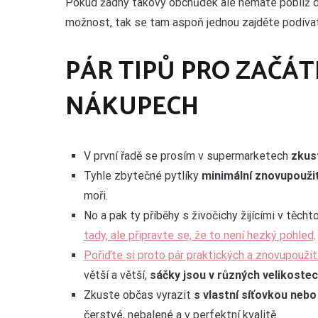
Pokud žádný takový obchůdek ale nemáte poblíž dom
možnost, tak se tam aspoň jednou zajděte podívat
PÁR TIPŮ PRO ZAČÁ
NÁKUPECH
V první řadě se prosím v supermarketech
zkust
Tyhle zbytečné pytlíky
minimální znovupouži
moři.
No a pak ty příběhy s živočichy žijícími v těch
tady, ale připravte se, že to není hezký pohled
.
Pořiďte si proto pár
praktických a znovupoužite
větší a větší,
sáčky jsou v různých velikoste
Zkuste občas vyrazit
s vlastní síťovkou neb
čerstvé, nebalené a v perfektní kvalitě.