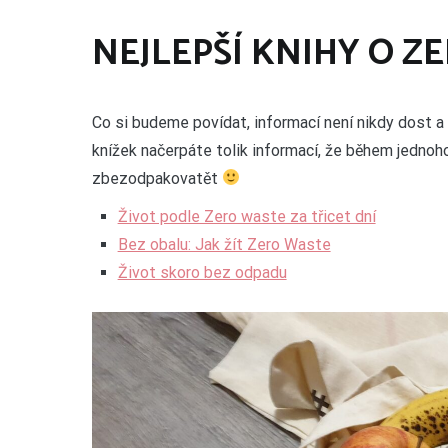
NEJLEPŠÍ KNIHY O Z
Co si budeme povídat, informací není nikdy dost a 
knížek načerpáte tolik informací, že během jedno
zbezodpakovatět
Život podle Zero waste za třicet dní
Bez obalu: Jak žít Zero Waste
Život skoro bez odpadu