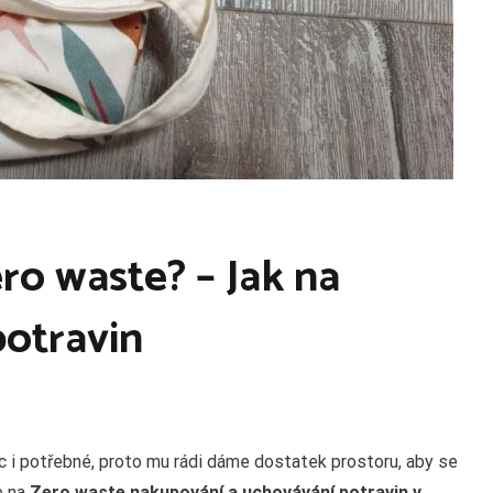
ero waste? – Jak na
potravin
c i potřebné, proto mu rádi dáme dostatek prostoru, aby se
e na
Zero waste
nakupování a uchovávání potravin v