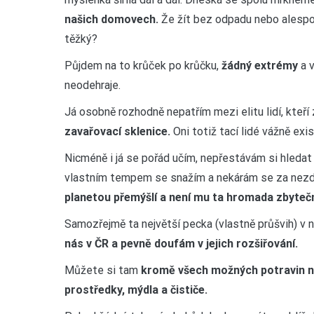
našich domovech.
Že žít bez odpadu nebo alespo
těžký?
Půjdem na to krůček po krůčku,
žádný extrémy
a v
neodehraje.
Já osobně rozhodně nepatřím mezi elitu lidí, kteří
zavařovací sklenice.
Oni totiž tací lidé vážně exi
Nicméně i já se pořád učím, nepřestávám si hleda
vlastním tempem se snažím a nekárám se za nezda
planetou přemýšlí a není mu ta hromada zbyteč
Samozřejmě ta největší pecka (vlastně průšvih) v n
nás v ČR a pevně doufám v jejich rozšiřování.
Můžete si tam
kromě všech možných potravin n
prostředky, mýdla a čističe.