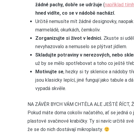
žádné pachy, dobře se udržuje
(
například tím
hned vidíte, co se v nádobě nachází.
Určitě nemusíte mít žádné designovky, naopak vy
marmeládě, okurkách, čemkoliv.
Zorganizujte si život v lednici.
Zkuste si uděl
nevyhazovalo a nemuselo se plýtvat jídlem.
Skladujte potraviny v nerezových, nebo skl
už by se mělo spotřebovat a toho co ještě třeba
Motivujte se
, hezky si ty sklenice a nádoby 
jsou klasicky lepící, jiné fungují jako tabule a 
vypadá skvěle.
NA ZÁVĚR BYCH VÁM CHTĚLA ALE JEŠTĚ ŘÍCT, 
Pokud máte doma cokoliv načatého, ať se jedná o jí
plastové svačinové krabičky. Ty si navíc určitě své
že se do nich dostávají mikroplasty.