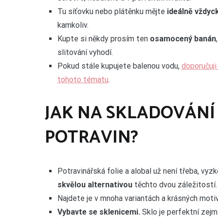
Tu síťovku nebo plátěnku mějte
ideálně vždyc
kamkoliv.
Kupte si někdy prosím ten
osamocený banán
slitování vyhodí.
Pokud stále kupujete balenou vodu,
doporučuji
tohoto tématu
.
JAK NA SKLADOVÁNÍ
POTRAVIN?
Potravinářská folie a alobal už není třeba, vyz
skvělou alternativou
těchto dvou záležitostí.
Najdete je v mnoha variantách a krásných moti
Vybavte se sklenicemi.
Sklo je perfektní zejm