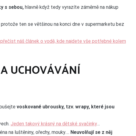
ky s sebou,
hlavně když tedy vyrazíte záměrně na nákup
, protože ten se většinou na konci dne v supermarketu bez
 přečíst náš článek o vodě, kde najdete vše potřebné kolem
 A UCHOVÁVÁNÍ
koušejte
voskované ubrousky, tzv. wrapy, které jsou
vech.
Jeden takový krásný na dětské svačinky
…
éna na luštěniny, ořechy, mouky….
Neuvolňují se z něj