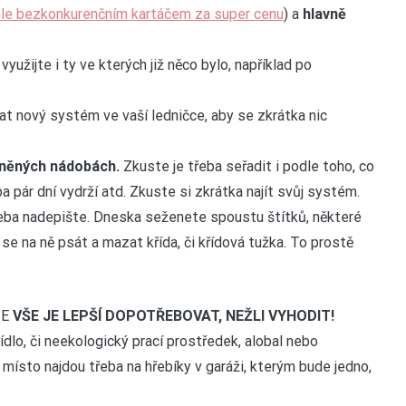
hle bezkonkurenčním kartáčem za super cenu
) a
hlavně
užijte i ty ve kterých již něco bylo, například po
at nový systém ve vaší ledničce, aby se zkrátka nic
eněných nádobách.
Zkuste je třeba seřadit i podle toho, co
 pár dní vydrží atd. Zkuste si zkrátka najít svůj systém.
třeba nadepište. Dneska seženete spoustu štítků, některé
dá se na ně psát a mazat křída, či křídová tužka. To prostě
ŽE
VŠE JE LEPŠÍ DOPOTŘEBOVAT, NEŽLI VYHODIT!
dlo, či neekologický prací prostředek, alobal nebo
 místo najdou třeba na hřebíky v garáži, kterým bude jedno,