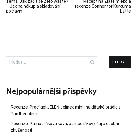
Téma: Jak začít se Zero waste?
Recept na Zlaté mléko a
pro
– Jak na nákup a skladování
recenze Sonnentor Kurkuma
potravin
Latte
příspěvek
Vyhledávání
Nejpopulárnější příspěvky
Recenze: Prací gel JELEN Jelínek mimi na dětské prádlo s
Panthenolem
Recenze: Pampelišková káva, pampeliškový čaj a osobní
zkušenosti