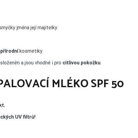
myčky jména její majitelky.
přírodní
kosmetiky.
složením a jsou vhodné i pro
citlivou pokožku
.
OPALOVACÍ MLÉKO SPF 50
kt.
kých UV filtrů!