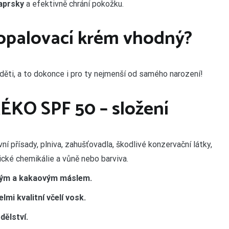
paprsky
a efektivně chrání pokožku.
 opalovací krém vhodný?
děti, a to dokonce i pro ty nejmenší od samého narození!
O SPF 50 – složení
ní přísady, plniva, zahušťovadla, škodlivé konzervační látky,
ické chemikálie a vůně nebo barviva.
ým a kakaovým máslem.
lmi kvalitní včelí vosk.
ělství.