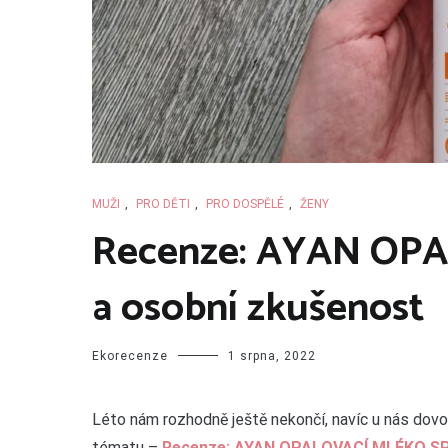
MUŽI
,
PRO DĚTI
,
PRO DOSPĚLÉ
,
ŽENY
Recenze: AYAN OP
a osobní zkušenost
Ekorecenze
1 srpna, 2022
Léto nám rozhodně ještě nekončí, navíc u nás dovol
tématu –
Recenze: AYAN OPALOVACÍ MLÉKO SP