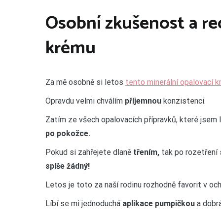
Osobní zkušenost a r
krému
Za mě osobně si letos
tento minerální opalovací 
Opravdu velmi chválím
příjemnou
konzistenci.
Zatím ze všech opalovacích přípravků, které jsem
po
pokožce.
Pokud si zahřejete dlaně
třením,
tak po rozetření 
spíše žádný!
Letos je toto za naší rodinu rozhodně favorit v oc
Líbí se mi jednoduchá
aplikace pumpičkou
a dobrá