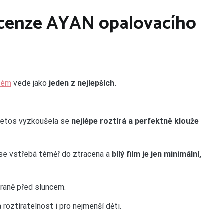
ecenze AYAN opalovacího
krém
vede jako
jeden z nejlepších.
 letos vyzkoušela se
nejlépe roztírá a perfektně klouže
se vstřebá téměř do ztracena a
bílý film je jen minimální,
hraně před sluncem.
 roztíratelnost i pro nejmenší děti.