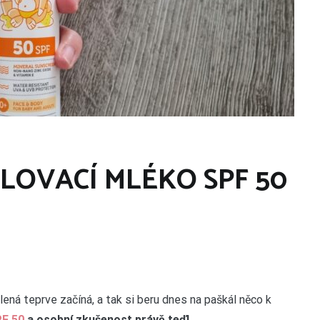
ALOVACÍ MLÉKO SPF 50
ená teprve začíná, a tak si beru dnes na paškál něco k
F 50
a osobní zkušenost právě teď!