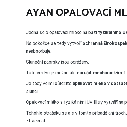
AYAN OPALOVACÍ MLÉ
Jedná se o opalovací mléko na bázi
fyzikálního UV
Na pokožce se tedy vytvoří
ochranná širokospekt
neabsorbuje.
Sluneční paprsky jsou odráženy.
Tuto vrstvu je možno ale
narušit mechanickým f
Je tedy velmi důležité
aplikovat mléko v dostat
slunci.
Opalovací mléko s fyzikálními UV filtry vytváří na 
Tohohle strašáku se ale v tomto případě ani troch
ztracena!