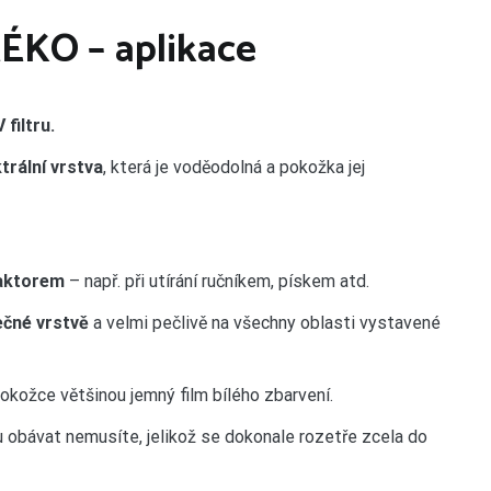
KO – aplikace
 filtru.
rální vrstva
, která je voděodolná a pokožka jej
aktorem
– např. při utírání ručníkem, pískem atd.
ečné vrstvě
a velmi pečlivě na všechny oblasti vystavené
pokožce většinou jemný film bílého zbarvení.
u obávat nemusíte, jelikož se dokonale rozetře zcela do