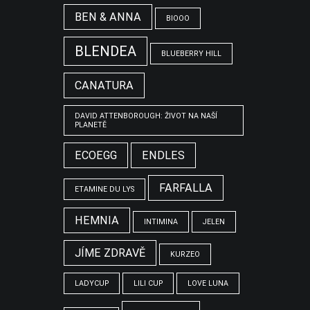
BEN & ANNA
BIOOO
BLENDEA
BLUEBERRY HILL
CANATURA
DAVID ATTENBOROUGH: ŽIVOT NA NAŠÍ
PLANETĚ
ECOEGG
ENDLES
FARFALLA
ETAMINE DU LYS
HEMNIA
INTIMINA
JELEN
JÍME ZDRAVĚ
KURZEO
LADYCUP
LILI CUP
LOVE LUNA