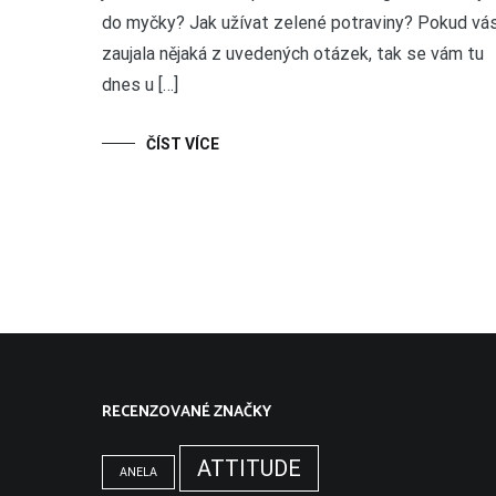
do myčky? Jak užívat zelené potraviny? Pokud vá
zaujala nějaká z uvedených otázek, tak se vám tu
dnes u […]
ČÍST VÍCE
RECENZOVANÉ ZNAČKY
ATTITUDE
ANELA