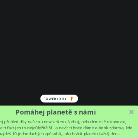
POWERED
BY
Pomáhej planetě s námi
ej přehled díky našemu newsletteru. Neboj, nebudeme tě otravovat,
 ti fakt jen to nejdůležitější... a navíc ti hned dáme e-book zdarma, kde
najdeš 10 jednoduchých způsobů, jak chránit planetu každý den...