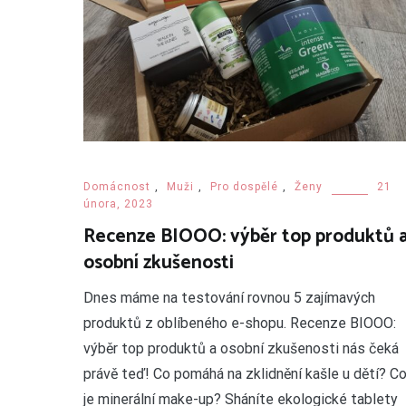
Domácnost
,
Muži
,
Pro dospělé
,
Ženy
21
února, 2023
Recenze BIOOO: výběr top produktů 
osobní zkušenosti
Dnes máme na testování rovnou 5 zajímavých
produktů z oblíbeného e-shopu. Recenze BIOOO:
výběr top produktů a osobní zkušenosti nás čeká
právě teď! Co pomáhá na zklidnění kašle u dětí? C
je minerální make-up? Sháníte ekologické tablety