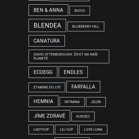
BEN & ANNA
BIOOO
BLENDEA
BLUEBERRY HILL
CANATURA
DAVID ATTENBOROUGH: ŽIVOT NA NAŠÍ
PLANETĚ
ECOEGG
ENDLES
FARFALLA
ETAMINE DU LYS
HEMNIA
INTIMINA
JELEN
JÍME ZDRAVĚ
KURZEO
LADYCUP
LILI CUP
LOVE LUNA