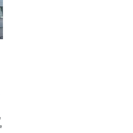
:
e
e