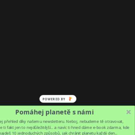
POWERED BY
Pomáhej planetě s námi
ej přehled díky našemu newsletteru. Neboj, nebudeme tě otravovat,
 ti fakt jen to nejdůležitější... a navíc ti hned dáme e-book zdarma, kde
najdeš 10 jednoduchých způsobů, jak chránit planetu každý den...